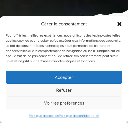
Gérer le consentement
Pour offrir les meilleures expériences, nous utilisons des technologies telles
que les cookies pour stocker et/ou accéder aux informations des appareils.
Politique de
Le fait de consentir à ces technologies nous permettra de traiter des
données telles que le comportement de navigation ou les ID uniques sur ce
confidentialité
site. Le fait de ne pas consentir ou de retirer son consentement peut avoir
un effet négatif sur certaines caractéristiques et fonctions.
Accepter
Le Foyer LE BÉAL est un site édité par l’Association
Camphill Le Béal Association loi 1901, SIRET 321 127
Refuser
821 00015, APE 8720 A.
Directrice de la publication : Madame Célia de Barros
Voir les préférences
Webmaster : Madame Célia de Barros
Politique de cookies
Politique de confidentialité
Déléguée à la protection des données: Madame Célia
de Barros