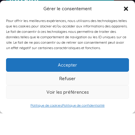
soirée
Gérer le consentement
Evènement
Pour offrir les meilleures expériences, nous utilisons des technologies telles
que les cookies pour stocker et/ou accéder aux informations des appareils.
Le fait de consentir à ces technologies nous permettra de traiter des
données telles que le comportement de navigation ou les ID uniques sur ce
site. Le fait de ne pas consentir ou de retirer son consentement peut avoir
un effet négatif sur certaines caractéristiques et fonctions.
Accepter
La vidéo présente le projet ambitieux de créer
Refuser
un nouvel atelier pour la transformation des
herbes aromatiques cultivées sur place. Ce
Voir les préférences
projet vise à agrandir et à moderniser les
infrastructures, pour offrir des espaces mieux
Politique de cookies
Politique de confidentialité
adaptés aux besoins des résidents vieillissants
ou en perte d’autonomie et améliorer leur
qualité de vie et leur confort. Le bâtiment de
200m² aura un nouveau séchoir, des espaces